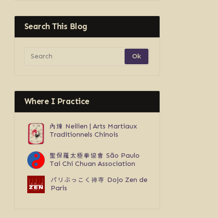
Search This Blog
Where I Practice
內煉
Neilien | Arts Martiaux
Traditionnels Chinois
聖保羅太極拳協會
São Paulo
Tai Chi Chuan Association
パリぶっこく禅寺
Dojo Zen de
Paris