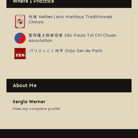
Where I Practice
內煉
Neilien | Arts Martiaux Traditionnels
Chinois
聖保羅太極拳協會
São Paulo Tai Chi Chuan
Association
パリぶっこく禅寺
Dojo Zen de Paris
About Me
Sergio Werner
View my complete profile